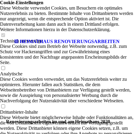
Cookie-Einstellungen
Diese Webseite verwendet Cookies, um Besuchern ein optimales
Nutzererlebnis zu bieten. Bestimmte Inhalte von Drittanbietern werden
nur angezeigt, wenn die entsprechende Option aktiviert ist. Die
Datenverarbeitung kann dann auch in einem Drittland erfolgen.
Weitere Informationen hierzu in der Datenschutzerklärung.
Technisch notwendige
HEIMATHAUS RENOVIERUNGSARBEITEN
Diese Cookies sind zum Betrieb der Webseite notwendig, z.B. zum
Schutz vor Hackerangriffen und zur Gewährleistung eines
konsistenten und der Nachfrage angepassten Erscheinungsbilds der
Seite.
Analytische
Diese Cookies werden verwendet, um das Nutzererlebnis weiter zu
optimieren. Hierunter fallen auch Statistiken, die dem
Webseitenbetreiber von Drittanbietern zur Verfügung gestellt werden,
sowie die Ausspielung von personalisierter Werbung durch die
Nachverfolgung der Nutzeraktivität über verschiedene Webseiten.
Drittanbieter-Inhalte
Diese Webseite bietet möglicherweise Inhalte oder Funktionalitäten an,
Renovierungsarbeiten im und am Heimathaus 2020
die von Drittanbietern eigenverantwortlich zur Verfügung gestellt
werden. Diese Drittanbieter können eigene Cookies setzen, z.B. um
die Nutzeraktivität zu verfolgen oder ihre Angebote zu personalisieren