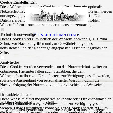
Cookie-Einstellungen
Diese Webseite verwendet Cookies, um Besuchern ein optimales
Nutzererlebnis zu bieten. Bestimmte Inhalte von Drittanbietern werden
nur angezeigt, wenn die entsprechende Option aktiviert ist. Die
Datenverarbeitung kann dann auch in einem Drittland erfolgen.
Weitere Informationen hierzu in der Datenschutzerklärung.
Technisch notwendige
UNSER HEIMATHAUS
Diese Cookies sind zum Betrieb der Webseite notwendig, z.B. zum
Schutz vor Hackerangriffen und zur Gewährleistung eines
konsistenten und der Nachfrage angepassten Erscheinungsbilds der
Seite.
175 Jahre
Analytische
Diese Cookies werden verwendet, um das Nutzererlebnis weiter zu
optimieren. Hierunter fallen auch Statistiken, die dem
Webseitenbetreiber von Drittanbietern zur Verfügung gestellt werden,
sowie die Ausspielung von personalisierter Werbung durch die
Nachverfolgung der Nutzeraktivität über verschiedene Webseiten.
Drittanbieter-Inhalte
Diese Webseite bietet möglicherweise Inhalte oder Funktionalitäten an,
Diese Seite wird noch erstellt.
die von Drittanbietern eigenverantwortlich zur Verfügung gestellt
werden. Diese Drittanbieter können eigene Cookies setzen, z.B. um
Wir erstellen gerade Inhalte für diese Seite. Um unseren eigenen
die Nutzeraktivität zu verfolgen oder ihre Angebote zu personalisieren