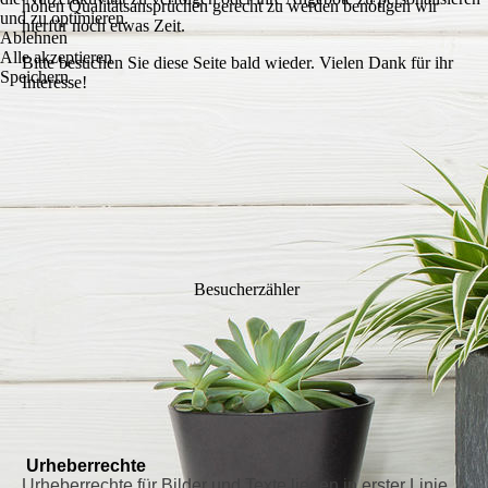
hohen Qualitätsansprüchen gerecht zu werden benötigen wir
und zu optimieren.
hierfür noch etwas Zeit.
Ablehnen
Alle akzeptieren
Bitte besuchen Sie diese Seite bald wieder. Vielen Dank für ihr
Speichern
Interesse!
Besucherzähler
Urheberrechte
Urheberrechte für Bilder und Texte liegen in erster Linie