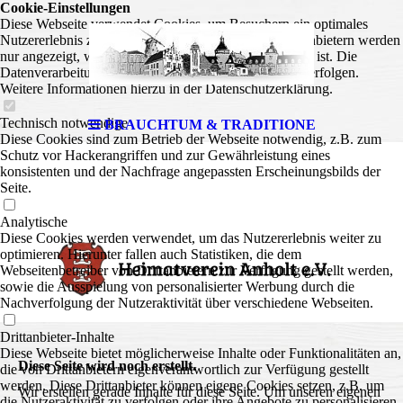
Cookie-Einstellungen
Diese Webseite verwendet Cookies, um Besuchern ein optimales
Nutzererlebnis zu bieten. Bestimmte Inhalte von Drittanbietern werden
nur angezeigt, wenn die entsprechende Option aktiviert ist. Die
Datenverarbeitung kann dann auch in einem Drittland erfolgen.
Weitere Informationen hierzu in der Datenschutzerklärung.
Technisch notwendige
BRAUCHTUM & TRADITIONE
Diese Cookies sind zum Betrieb der Webseite notwendig, z.B. zum
Schutz vor Hackerangriffen und zur Gewährleistung eines
konsistenten und der Nachfrage angepassten Erscheinungsbilds der
Seite.
175 Jahre
Analytische
Diese Cookies werden verwendet, um das Nutzererlebnis weiter zu
optimieren. Hierunter fallen auch Statistiken, die dem
Webseitenbetreiber von Drittanbietern zur Verfügung gestellt werden,
sowie die Ausspielung von personalisierter Werbung durch die
Nachverfolgung der Nutzeraktivität über verschiedene Webseiten.
Drittanbieter-Inhalte
Diese Webseite bietet möglicherweise Inhalte oder Funktionalitäten an,
Diese Seite wird noch erstellt.
die von Drittanbietern eigenverantwortlich zur Verfügung gestellt
werden. Diese Drittanbieter können eigene Cookies setzen, z.B. um
Wir erstellen gerade Inhalte für diese Seite. Um unseren eigenen
die Nutzeraktivität zu verfolgen oder ihre Angebote zu personalisieren