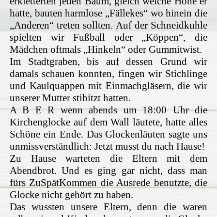
erkletterten jeden Baum, gleich welche Höhe er
hatte, bauten harmlose „Fällekes“ wo hinein die
„Anderen“ treten sollten. Auf der Schneidkuhle
spielten wir Fußball oder „Köppen“, die
Mädchen oftmals „Hinkeln“ oder Gummitwist.
Im Stadtgraben, bis auf dessen Grund wir
damals schauen konnten, fingen wir Stichlinge
und Kaulquappen mit Einmachgläsern, die wir
unserer Mutter stibitzt hatten.
A B E R wenn abends um 18:00 Uhr die
Kirchenglocke auf dem Wall läutete, hatte alles
Schöne ein Ende. Das Glockenläuten sagte uns
unmissverständlich: Jetzt musst du nach Hause!
Zu Hause warteten die Eltern mit dem
Abendbrot. Und es ging gar nicht, dass man
fürs ZuSpätKommen die Ausrede benutzte, die
Glocke nicht gehört zu haben.
Das wussten unsere Eltern, denn die waren