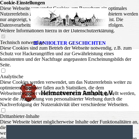
Cookie-Einstellungen
Diese Webseite verwendet Cookies, um Besuchern ein optimales
Nutzererlebnis zu bieten. Bestimmte Inhalte von Drittanbietern werden
nur angezeigt, wenn die entsprechende Option aktiviert ist. Die
Datenverarbeitung kann dann auch in einem Drittland erfolgen.
Weitere Informationen hierzu in der Datenschutzerklärung.
Technisch notwendige
ANHOLTER GESCHICHTEN
Diese Cookies sind zum Betrieb der Webseite notwendig, z.B. zum
Schutz vor Hackerangriffen und zur Gewährleistung eines
konsistenten und der Nachfrage angepassten Erscheinungsbilds der
Seite.
Analytische
Diese Cookies werden verwendet, um das Nutzererlebnis weiter zu
optimieren. Hierunter fallen auch Statistiken, die dem
Webseitenbetreiber von Drittanbietern zur Verfügung gestellt werden,
sowie die Ausspielung von personalisierter Werbung durch die
Nachverfolgung der Nutzeraktivität über verschiedene Webseiten.
Drittanbieter-Inhalte
Diese Webseite bietet möglicherweise Inhalte oder Funktionalitäten an,
die von Drittanbietern eigenverantwortlich zur Verfügung gestellt
werden. Diese Drittanbieter können eigene Cookies setzen, z.B. um
die Nutzeraktivität zu verfolgen oder ihre Angebote zu personalisieren