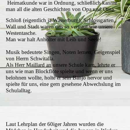
Heimatkunde war in Ordnung, schließlich kannte
man all die alten Geschichten von Opa und Oma.
Schloß (eigentlich ja Wasserburg), Schlossgarten,
Wall und Stadt waren uns so vertraut wie unsere
Westentasche.
Man war halt Anholter mit Leib und Seele!
Musik bedeutete Singen, Noten lernen, Geigenspiel
von Herrn Schwitalla.
Als Herr Maillard an unsere Schule kam, lehrte er
uns wie man Blockflöte spielte und wenn er uns
belohnen wollte, holte er sein Banjo hervor und
spielte für uns, eine gern gesehene Abwechslung im
Schulalltag.
Laut Lehrplan der 60iger Jahren wurden die