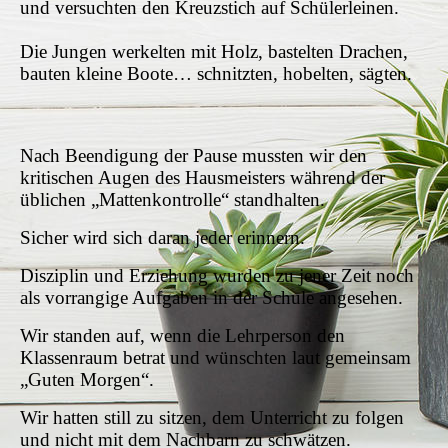
und versuchten den Kreuzstich auf Schülerleinen.
Die Jungen werkelten mit Holz, bastelten Drachen,
bauten kleine Boote… schnitzten, hobelten, sägten.
Nach Beendigung der Pause mussten wir den
kritischen Augen des Hausmeisters während der
üblichen „Mattenkontrolle“ standhalten.
Sicher wird sich daran jeder erinnern.
Disziplin und Erziehung wurden zu jener Zeit noch
als vorrangige Aufgaben in der Schule angesehen.
Wir standen auf, wenn die Lehrperson den
Klassenraum betrat und wünschten laut gemeinsam
„Guten Morgen“.
Wir hatten still zu sitzen, dem Unterricht zu folgen
und nicht mit dem Nachbarn zu schwätzen.