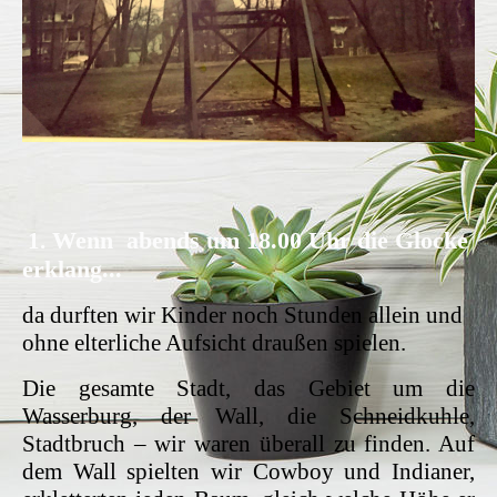
Wenn
abends um 18.00 Uhr die Glocke
1.
erklang...
da durften wir Kinder noch Stunden allein und
ohne elterliche Aufsicht draußen spielen.
Die gesamte Stadt, das Gebiet um die
Wasserburg, der Wall, die Schneidkuhle,
Stadtbruch – wir waren überall zu finden. Auf
dem Wall spielten wir Cowboy und Indianer,