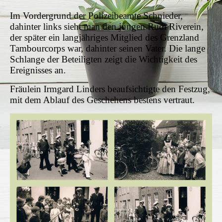
Im Vordergrund der Polizeibeamte Schnieder,
dahinter links sieht man den jungen Rudi Riverein,
der später ein langjähriges Mitglied des Grenzland
Tambourcorps war, dahinter seinen Vater. Die lange
Schlange der Beteiligten zeigt die Wichtigkeit des
Ereignisses an.
Fräulein Irmgard Linders beaufsichtigte den Festzug,
mit dem Ablauf des Geschehens bestens vertraut.