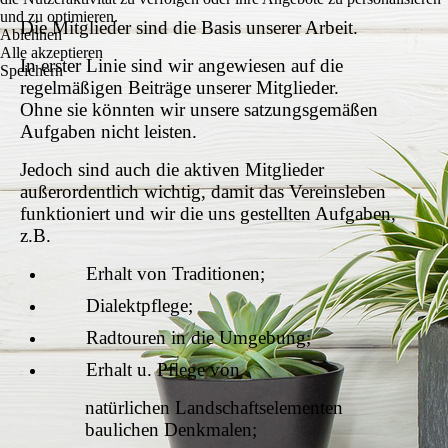
und zu optimieren.
Die Mitglieder sind die Basis unserer Arbeit.
Ablehnen
Alle akzeptieren
In erster Linie sind wir angewiesen auf die
Speichern
regelmäßigen Beiträge unserer Mitglieder.
Ohne sie könnten wir unsere satzungsgemäßen
Aufgaben nicht leisten.
Jedoch sind auch die aktiven Mitglieder
außerordentlich wichtig, damit das Vereinsleben
funktioniert und wir die uns gestellten Aufgaben,
z.B.
Erhalt von Traditionen;
Dialektpflege;
Radtouren in die Umgebung;
Erhalt u. Pflege von
natürlichen Landschaftselementen
baulichen Denkmalen;