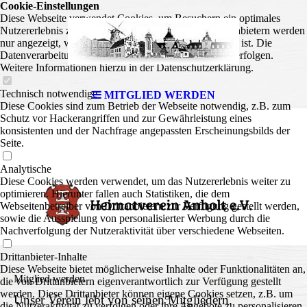
Cookie-Einstellungen
Diese Webseite verwendet Cookies, um Besuchern ein optimales
Nutzererlebnis zu bieten. Bestimmte Inhalte von Drittanbietern werden
nur angezeigt, wenn die entsprechende Option aktiviert ist. Die
Datenverarbeitung kann dann auch in einem Drittland erfolgen.
Weitere Informationen hierzu in der Datenschutzerklärung.
175 Jahre
Technisch notwendige
MITGLIED WERDEN
Diese Cookies sind zum Betrieb der Webseite notwendig, z.B. zum
Schutz vor Hackerangriffen und zur Gewährleistung eines
konsistenten und der Nachfrage angepassten Erscheinungsbilds der
Seite.
Analytische
Diese Cookies werden verwendet, um das Nutzererlebnis weiter zu
optimieren. Hierunter fallen auch Statistiken, die dem
Webseitenbetreiber von Drittanbietern zur Verfügung gestellt werden,
sowie die Ausspielung von personalisierter Werbung durch die
Nachverfolgung der Nutzeraktivität über verschiedene Webseiten.
Drittanbieter-Inhalte
Diese Webseite bietet möglicherweise Inhalte oder Funktionalitäten an,
Mitglied werden
die von Drittanbietern eigenverantwortlich zur Verfügung gestellt
werden. Diese Drittanbieter können eigene Cookies setzen, z.B. um
Unser Verein lebt von seinen Mitgliedern.
die Nutzeraktivität zu verfolgen oder ihre Angebote zu personalisieren