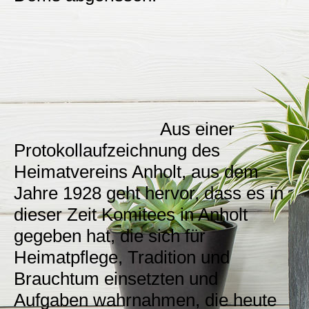
Aus einer
Protokollaufzeichnung des
Heimatvereins Anholt, aus dem
Jahre 1928 geht hervor, dass es in
dieser Zeit Komitees in Anholt
gegeben hat, die sich für
Heimatpflege, Tradition und
Brauchtum einsetzten und
Aufgaben wahrnahmen, die heute