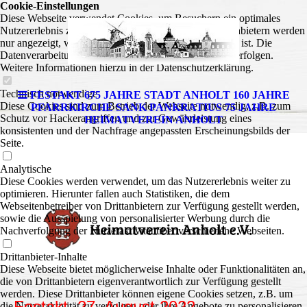
Cookie-Einstellungen
Diese Webseite verwendet Cookies, um Besuchern ein optimales
Nutzererlebnis zu bieten. Bestimmte Inhalte von Drittanbietern werden
nur angezeigt, wenn die entsprechende Option aktiviert ist. Die
Datenverarbeitung kann dann auch in einem Drittland erfolgen.
Weitere Informationen hierzu in der Datenschutzerklärung.
Technisch notwendige
FESTAKT 675 JAHRE STADT ANHOLT 160 JAHRE
Diese Cookies sind zum Betrieb der Webseite notwendig, z.B. zum
PFARRKIRCHE SANK PANKRATIUS 75 JAHRE
Schutz vor Hackerangriffen und zur Gewährleistung eines
HEIMATVEREIN ANHOLT
konsistenten und der Nachfrage angepassten Erscheinungsbilds der
Seite.
Analytische
Diese Cookies werden verwendet, um das Nutzererlebnis weiter zu
optimieren. Hierunter fallen auch Statistiken, die dem
Webseitenbetreiber von Drittanbietern zur Verfügung gestellt werden,
sowie die Ausspielung von personalisierter Werbung durch die
Nachverfolgung der Nutzeraktivität über verschiedene Webseiten.
Drittanbieter-Inhalte
Diese Webseite bietet möglicherweise Inhalte oder Funktionalitäten an,
die von Drittanbietern eigenverantwortlich zur Verfügung gestellt
werden. Diese Drittanbieter können eigene Cookies setzen, z.B. um
Festakt 27. August 2022
die Nutzeraktivität zu verfolgen oder ihre Angebote zu personalisieren