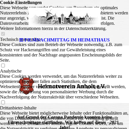
Cookie-Einstellungen
Diese Webseite verwendet Cookies, um Besuchern ein optimales
Nutzererlebnis zu bieten. Bestimmte Inhalte von Drittanbietern werden
nur angezeigt, wenn die entsprechende Option aktiviert ist. Die
Datenverarbeitung kann dann auch in einem Drittland erfolgen.
Weitere Informationen hierzu in der Datenschutzerklärung.
Technisch notwendige
FILMNACHMITTAG IM HEIMATHAUS
Diese Cookies sind zum Betrieb der Webseite notwendig, z.B. zum
Schutz vor Hackerangriffen und zur Gewährleistung eines
konsistenten und der Nachfrage angepassten Erscheinungsbilds der
Seite.
175 Jahre
Analytische
Diese Cookies werden verwendet, um das Nutzererlebnis weiter zu
optimieren. Hierunter fallen auch Statistiken, die dem
Webseitenbetreiber von Drittanbietern zur Verfügung gestellt werden,
sowie die Ausspielung von personalisierter Werbung durch die
Nachverfolgung der Nutzeraktivität über verschiedene Webseiten.
Drittanbieter-Inhalte
Diese Webseite bietet möglicherweise Inhalte oder Funktionalitäten an,
Auf Grund der Corona Pandemie konnten keine
die von Drittanbietern eigenverantwortlich zur Verfügung gestellt
Filmnachmittage stattfinden. Wir hoffen auf dieses - 2021 -
werden. Diese Drittanbieter können eigene Cookies setzen, z.B. um
Jahr!
die Nutzeraktivität zu verfolgen oder ihre Angebote zu personalisieren